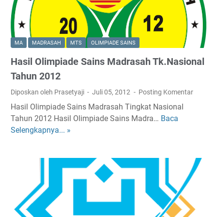
u
p
S
,
e
P
l
e
MA
MADRASAH
MTS
OLIMPIADE SAINS
e
n
k
Hasil Olimpiade Sains Madrasah Tk.Nasional
d
s
a
Tahun 2012
i
f
Diposkan oleh Prasetyaji
Juli 05, 2012
Posting Komentar
S
t
i
Hasil Olimpiade Sains Madrasah Tingkat Nasional
a
s
Tahun 2012 Hasil Olimpiade Sains Madra…
Baca
H
r
w
Selengkapnya... »
a
a
a
s
n
B
i
S
a
l
e
r
O
k
u
l
o
M
i
l
A
m
a