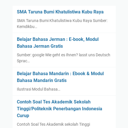
n
3
H
SMA Taruna Bumi Khatulistiwa Kubu Raya
(
u
U
SMA Taruna Bumi Khatulistiwa Kubu Raya Sumber:
s
p
Kemdikbu…
n
d
u
Belajar Bahasa Jerman : E-book, Modul
a
l
Bahasa Jerman Gratis
t
K
e
Sumber: google Wie geht es Ihnen? lasst uns Deutsch
h
)
Sprac…
o
t
Belajar Bahasa Mandarin : Ebook & Modul
i
Bahasa Mandarin Gratis
m
Ilustrasi Modul Bahasa…
a
h
Contoh Soal Tes Akademik Sekolah
C
Tinggi/Politeknik Penerbangan Indonesia
i
Curup
r
e
Contoh Soal Tes Akademik sekolah Tinggi