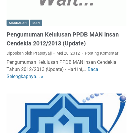
I
2
a
a
n
n
i
s
S
n
a
MADRASAH
MAN
u
s
n
d
Pengumuman Kelulusan PPDB MAN Insan
M
C
a
a
Cendekia 2012/2013 (Update)
e
h
d
n
D
Diposkan oleh Prasetyaji
Mei 28, 2012
Posting Komentar
r
d
i
Pengumuman Kelulusan PPDB MAN Insan Cendekia
a
e
b
Tahun 2012/2013 (Update) - Hari ini,…
Baca
P
s
k
u
Selengkapnya... »
e
a
i
k
n
h
a
a
g
(
2
T
u
O
0
a
m
S
1
h
u
M
2
u
m
)
n
a
2
A