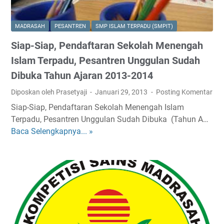
B
i
MADRASAH
PESANTREN
SMP ISLAM TERPADU (SMPIT)
a
Siap-Siap, Pendaftaran Sekolah Menengah
y
a
Islam Terpadu, Pesantren Unggulan Sudah
,
Dibuka Tahun Ajaran 2013-2014
J
Diposkan oleh Prasetyaji
Januari 29, 2013
Posting Komentar
a
d
Siap-Siap, Pendaftaran Sekolah Menengah Islam
w
Terpadu, Pesantren Unggulan Sudah Dibuka (Tahun A…
a
Baca Selengkapnya... »
S
l
i
T
a
e
p
r
-
b
S
a
i
r
a