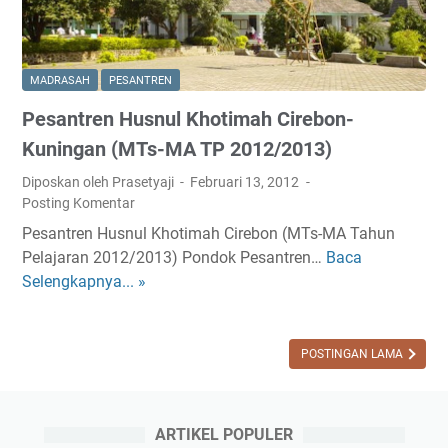
a
s
n
a
C
n
e
C
MADRASAH
PESANTREN
n
e
Pesantren Husnul Khotimah Cirebon-
d
n
e
Kuningan (MTs-MA TP 2012/2013)
d
k
e
Diposkan oleh Prasetyaji
Februari 13, 2012
i
k
Posting Komentar
a
i
Pesantren Husnul Khotimah Cirebon (MTs-MA Tahun
2
a
Pelajaran 2012/2013) Pondok Pesantren…
Baca
P
0
2
Selengkapnya... »
e
1
0
s
2
1
a
/
2
n
POSTINGAN LAMA
2
/
t
0
2
r
1
0
e
3
ARTIKEL POPULER
1