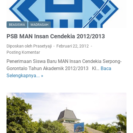
n
0
j
K
1
a
e
2
r
l
BEASISWA
MADRASAH
a
u
n
PSB MAN Insan Cendekia 2012/2013
l
2
u
Diposkan oleh Prasetyaji
Februari 22, 2012
0
s
Posting Komentar
1
a
Penerimaan Siswa Baru MAN Insan Cendekia Serpong-
3
n
Gorontalo Tahun Akademik 2012/2013 Kl…
Baca
-
P
P
Selengkapnya... »
2
S
P
0
B
D
1
M
B
4
A
M
N
A
I
N
n
I
s
n