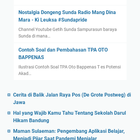
T
Nostalgia Dongeng Sunda Radio Mang Dina
P
Mara - Ki Leuksa #Sundapride
2
0
Channel Youtube Getih Sunda Sampurasun baraya
1
Sunda di mana…
2
Contoh Soal dan Pembahasan TPA OTO
/
BAPPENAS
2
0
Ilustrasi Contoh Soal TPA Oto Bappenas T es Potensi
1
Akad…
3
)
Cerita di Balik Jalan Raya Pos (De Grote Postweg) di
Jawa
Hal yang Wajib Kamu Tahu Tentang Sekolah Darul
Hikam Bandung
Maman Sulaeman: Pengembang Aplikasi Belajar,
Menjadi Pijar Saat Pandemi Menjalar