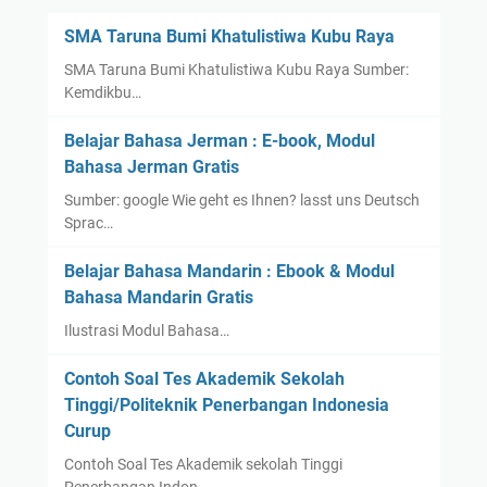
r
SMA Taruna Bumi Khatulistiwa Kubu Raya
u
SMA Taruna Bumi Khatulistiwa Kubu Raya Sumber:
s
Kemdikbu…
a
n
Belajar Bahasa Jerman : E-book, Modul
K
Bahasa Jerman Gratis
e
Sumber: google Wie geht es Ihnen? lasst uns Deutsch
s
Sprac…
e
h
Belajar Bahasa Mandarin : Ebook & Modul
a
Bahasa Mandarin Gratis
t
Ilustrasi Modul Bahasa…
a
n
Contoh Soal Tes Akademik Sekolah
:
Tinggi/Politeknik Penerbangan Indonesia
J
Curup
u
r
Contoh Soal Tes Akademik sekolah Tinggi