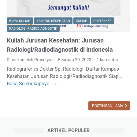
BIAYA KULIAH
KAMPUS KESEHATAN
KULIAH
POLTEKKES
RADIOLOGI-RADIODIAGNOSTIK
Kuliah Jurusan Kesehatan: Jurusan
Radiologi/Radiodiagnostik di Indonesia
Diposkan oleh Prasetyaji
Februari 20, 2023
1 komentar
Radiografer vs Dokter Sp. Radiologi. Daftar Kampus
Kesehatan Jurusan Radiologi/Radiodiagnostik Siap…
Baca Selengkapnya... »
K
u
l
i
POSTINGAN LAMA
a
h
J
ARTIKEL POPULER
u