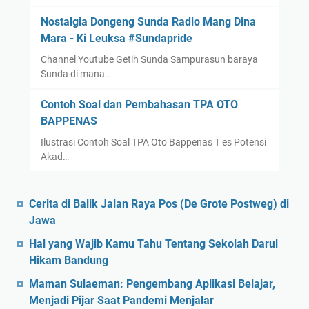
d
Nostalgia Dongeng Sunda Radio Mang Dina
i
Mara - Ki Leuksa #Sundapride
a
g
Channel Youtube Getih Sunda Sampurasun baraya
n
Sunda di mana…
o
Contoh Soal dan Pembahasan TPA OTO
s
BAPPENAS
t
i
Ilustrasi Contoh Soal TPA Oto Bappenas T es Potensi
k
Akad…
d
i
Cerita di Balik Jalan Raya Pos (De Grote Postweg) di
I
Jawa
n
d
Hal yang Wajib Kamu Tahu Tentang Sekolah Darul
o
Hikam Bandung
n
Maman Sulaeman: Pengembang Aplikasi Belajar,
e
Menjadi Pijar Saat Pandemi Menjalar
s