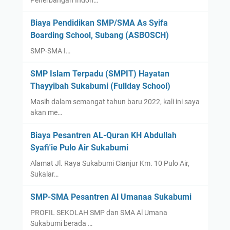
Penerbangan Indon…
u
s
Biaya Pendidikan SMP/SMA As Syifa
a
Boarding School, Subang (ASBOSCH)
n
R
SMP-SMA I…
a
SMP Islam Terpadu (SMPIT) Hayatan
d
Thayyibah Sukabumi (Fullday School)
i
o
Masih dalam semangat tahun baru 2022, kali ini saya
l
akan me…
o
Biaya Pesantren AL-Quran KH Abdullah
g
Syafi'ie Pulo Air Sukabumi
i
/
Alamat Jl. Raya Sukabumi Cianjur Km. 10 Pulo Air,
R
Sukalar…
a
SMP-SMA Pesantren Al Umanaa Sukabumi
d
i
PROFIL SEKOLAH SMP dan SMA Al Umana
o
Sukabumi berada …