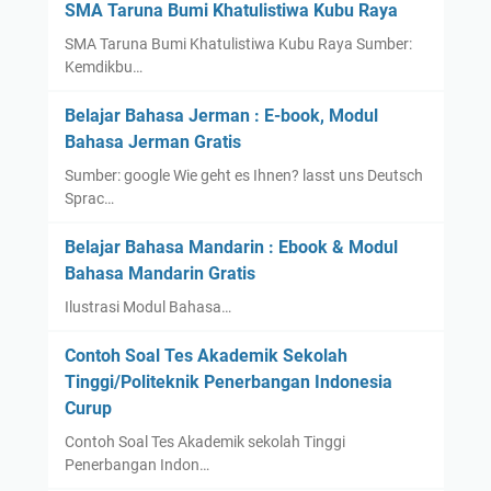
SMA Taruna Bumi Khatulistiwa Kubu Raya
s
SMA Taruna Bumi Khatulistiwa Kubu Raya Sumber:
a
Kemdikbu…
n
P
Belajar Bahasa Jerman : E-book, Modul
s
Bahasa Jerman Gratis
i
Sumber: google Wie geht es Ihnen? lasst uns Deutsch
k
Sprac…
o
l
Belajar Bahasa Mandarin : Ebook & Modul
o
Bahasa Mandarin Gratis
g
Ilustrasi Modul Bahasa…
i
T
Contoh Soal Tes Akademik Sekolah
e
Tinggi/Politeknik Penerbangan Indonesia
r
Curup
b
a
Contoh Soal Tes Akademik sekolah Tinggi
Penerbangan Indon…
i