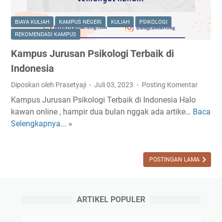
BIAYA KULIAH
KAMPUS NEGERI
KULIAH
PSIKOLOGI
REKOMENDASI KAMPUS
Kampus Jurusan Psikologi Terbaik di
Indonesia
Diposkan oleh Prasetyaji
Juli 03, 2023
Posting Komentar
Kampus Jurusan Psikologi Terbaik di Indonesia Halo
kawan online , hampir dua bulan nggak ada artike…
Baca
K
Selengkapnya... »
a
m
p
u
POSTINGAN LAMA
s
J
u
ARTIKEL POPULER
r
u