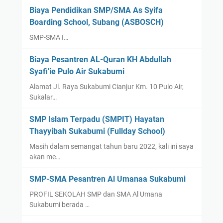
k
Biaya Pendidikan SMP/SMA As Syifa
d
Boarding School, Subang (ASBOSCH)
i
I
SMP-SMA I…
n
Biaya Pesantren AL-Quran KH Abdullah
d
Syafi'ie Pulo Air Sukabumi
o
n
Alamat Jl. Raya Sukabumi Cianjur Km. 10 Pulo Air,
e
Sukalar…
s
SMP Islam Terpadu (SMPIT) Hayatan
i
Thayyibah Sukabumi (Fullday School)
a
Masih dalam semangat tahun baru 2022, kali ini saya
akan me…
SMP-SMA Pesantren Al Umanaa Sukabumi
PROFIL SEKOLAH SMP dan SMA Al Umana
Sukabumi berada …