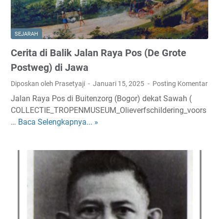
SEJARAH
Cerita di Balik Jalan Raya Pos (De Grote
Postweg) di Jawa
Diposkan oleh Prasetyaji
Januari 15, 2025
Posting Komentar
Jalan Raya Pos di Buitenzorg (Bogor) dekat Sawah (
COLLECTIE_TROPENMUSEUM_Olieverfschildering_voors
…
Baca Selengkapnya... »
C
e
r
i
t
a
d
i
B