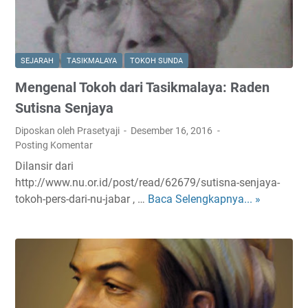
H
u
a
A
k
h
a
m
r
SEJARAH
TASIKMALAYA
TOKOH SUNDA
a
d
Mengenal Tokoh dari Tasikmalaya: Raden
d
i
S
A
Sutisna Senjaya
a
s
Diposkan oleh Prasetyaji
Desember 16, 2016
n
a
Posting Komentar
u
l
Dilansir dari
s
S
http://www.nu.or.id/post/read/62679/sutisna-senjaya-
i
u
tokoh-pers-dari-nu-jabar , …
Baca Selengkapnya... »
M
,
k
e
A
a
n
n
b
g
g
u
e
g
m
n
o
i
a
t