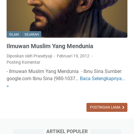
l
a
T
B
o
P
k
U
o
P
ISLAM
SEJARAH
h
K
Ilmuwan Muslim Yang Mendunia
d
I
a
,
Diposkan oleh Prasetyaji
Februari 19, 2012
r
P
Posting Komentar
i
a
- Ilmuwan Muslim Yang Mendunia - Ibnu Sina Sumber:
T
h
google.com Ibnu Sina (980-1037…
Baca Selengkapnya...
I
a
l
»
l
s
a
m
i
w
u
k
a
w
POSTINGAN LAMA
m
n
a
a
d
n
l
a
M
ARTIKEL POPULER
a