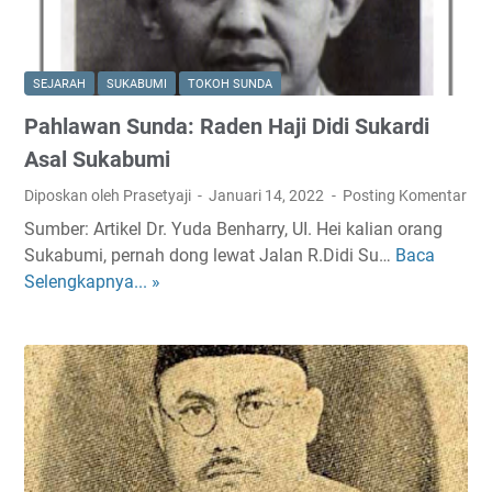
a
l
i
SEJARAH
SUKABUMI
TOKOH SUNDA
k
Pahlawan Sunda: Raden Haji Didi Sukardi
J
a
Asal Sukabumi
l
Diposkan oleh Prasetyaji
Januari 14, 2022
Posting Komentar
a
Sumber: Artikel Dr. Yuda Benharry, UI. Hei kalian orang
n
Sukabumi, pernah dong lewat Jalan R.Didi Su…
Baca
P
R
Selengkapnya... »
a
a
h
y
l
a
a
P
w
o
a
s
n
(
S
D