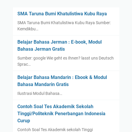
r
u
y
i
s
a
SMA Taruna Bumi Khatulistiwa Kubu Raya
S
l
:
u
SMA Taruna Bumi Khatulistiwa Kubu Raya Sumber:
i
R
k
Kemdikbu…
m
a
a
Y
d
Belajar Bahasa Jerman : E-book, Modul
b
a
e
Bahasa Jerman Gratis
u
n
n
m
Sumber: google Wie geht es Ihnen? lasst uns Deutsch
g
S
i
Sprac…
M
u
e
t
Belajar Bahasa Mandarin : Ebook & Modul
n
i
Bahasa Mandarin Gratis
d
s
Ilustrasi Modul Bahasa…
u
n
n
a
Contoh Soal Tes Akademik Sekolah
i
S
Tinggi/Politeknik Penerbangan Indonesia
a
e
Curup
n
Contoh Soal Tes Akademik sekolah Tinggi