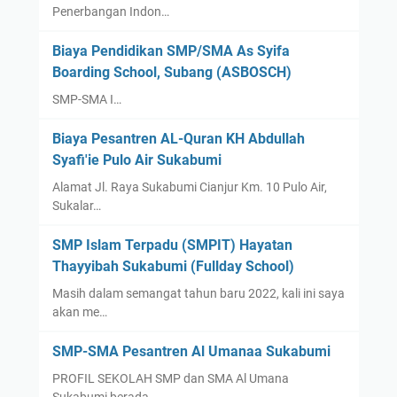
j
Penerbangan Indon…
a
y
Biaya Pendidikan SMP/SMA As Syifa
a
Boarding School, Subang (ASBOSCH)
SMP-SMA I…
Biaya Pesantren AL-Quran KH Abdullah
Syafi'ie Pulo Air Sukabumi
Alamat Jl. Raya Sukabumi Cianjur Km. 10 Pulo Air,
Sukalar…
SMP Islam Terpadu (SMPIT) Hayatan
Thayyibah Sukabumi (Fullday School)
Masih dalam semangat tahun baru 2022, kali ini saya
akan me…
SMP-SMA Pesantren Al Umanaa Sukabumi
PROFIL SEKOLAH SMP dan SMA Al Umana