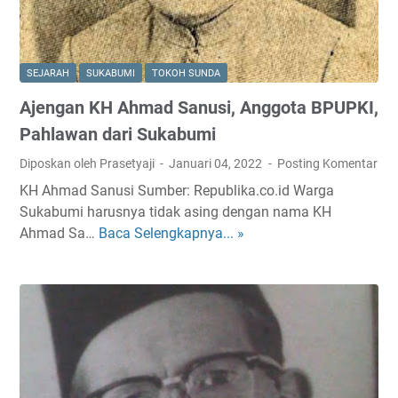
u
e
n
G
d
r
a
o
SEJARAH
SUKABUMI
TOKOH SUNDA
:
t
Ajengan KH Ahmad Sanusi, Anggota BPUPKI,
R
e
a
P
Pahlawan dari Sukabumi
d
o
Diposkan oleh Prasetyaji
Januari 04, 2022
Posting Komentar
e
s
KH Ahmad Sanusi Sumber: Republika.co.id Warga
n
t
Sukabumi harusnya tidak asing dengan nama KH
H
w
Ahmad Sa…
Baca Selengkapnya... »
A
a
e
j
j
g
e
i
)
n
D
d
g
i
i
a
d
J
n
i
a
K
S
w