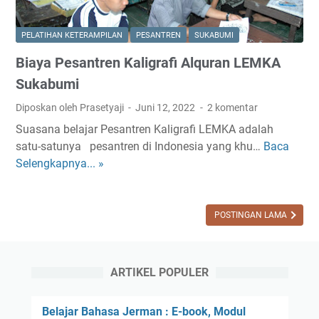
n
t
PELATIHAN KETERAMPILAN
PESANTREN
SUKABUMI
r
Biaya Pesantren Kaligrafi Alquran LEMKA
e
n
Sukabumi
S
Diposkan oleh Prasetyaji
Juni 12, 2022
2 komentar
u
Suasana belajar Pesantren Kaligrafi LEMKA adalah
n
satu-satunya pesantren di Indonesia yang khu…
Baca
B
n
Selengkapnya... »
i
a
a
h
y
S
a
POSTINGAN LAMA
a
P
l
e
a
s
f
ARTIKEL POPULER
a
i
n
d
Belajar Bahasa Jerman : E-book, Modul
t