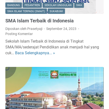
B
BANDUNG
PESANTREN
SEKOLAH UNGGULAN
SMA
A
SMA ISLAM TERPADU (SMAIT)
SUKABUMI
A
SMA Islam Terbaik di Indonesia
r
R
Diposkan oleh Prasetyaji
September 24, 2023
a
Posting Komentar
a
Sekolah Islam Terbaik di Indonesia di Tingkat
y
SMA/MA/sederajat Pendidikan anak menjadi hal yang
a
cuk…
Baca Selengkapnya... »
S
h
M
S
A
u
I
k
s
a
l
b
a
u
m
m
T
i
e