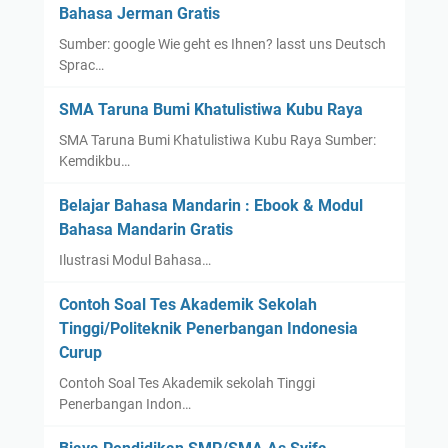
i
Bahasa Jerman Gratis
r
J
Sumber: google Wie geht es Ihnen? lasst uns Deutsch
e
a
Sprac…
n
w
K
a
SMA Taruna Bumi Khatulistiwa Kubu Raya
a
B
SMA Taruna Bumi Khatulistiwa Kubu Raya Sumber:
l
a
Kemdikbu…
i
r
g
a
Belajar Bahasa Mandarin : Ebook & Modul
r
t
Bahasa Mandarin Gratis
a
Ilustrasi Modul Bahasa…
f
i
Contoh Soal Tes Akademik Sekolah
A
Tinggi/Politeknik Penerbangan Indonesia
l
Curup
q
u
Contoh Soal Tes Akademik sekolah Tinggi
Penerbangan Indon…
r
a