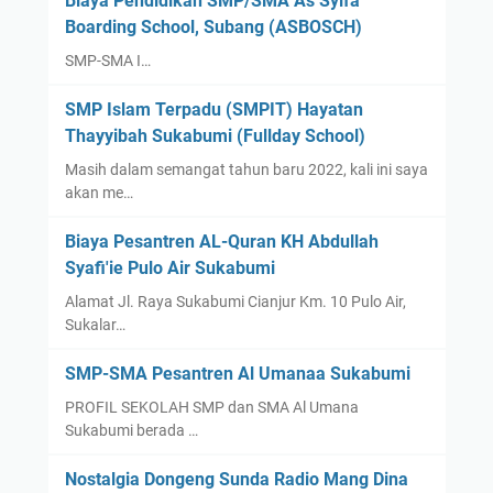
Biaya Pendidikan SMP/SMA As Syifa
n
Boarding School, Subang (ASBOSCH)
L
E
SMP-SMA I…
M
SMP Islam Terpadu (SMPIT) Hayatan
K
Thayyibah Sukabumi (Fullday School)
A
S
Masih dalam semangat tahun baru 2022, kali ini saya
u
akan me…
k
Biaya Pesantren AL-Quran KH Abdullah
a
Syafi'ie Pulo Air Sukabumi
b
u
Alamat Jl. Raya Sukabumi Cianjur Km. 10 Pulo Air,
m
Sukalar…
i
SMP-SMA Pesantren Al Umanaa Sukabumi
PROFIL SEKOLAH SMP dan SMA Al Umana
Sukabumi berada …
Nostalgia Dongeng Sunda Radio Mang Dina