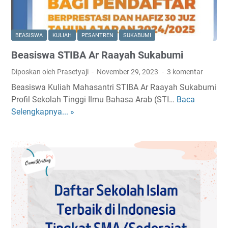
BEASISWA
KULIAH
PESANTREN
SUKABUMI
Beasiswa STIBA Ar Raayah Sukabumi
Diposkan oleh Prasetyaji
November 29, 2023
3 komentar
Beasiswa Kuliah Mahasantri STIBA Ar Raayah Sukabumi
Profil Sekolah Tinggi Ilmu Bahasa Arab (STI…
Baca
B
Selengkapnya... »
e
a
s
i
s
w
a
S
T
I