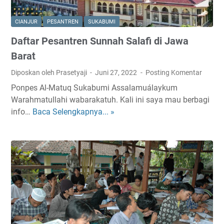
r
b
CIANJUR
PESANTREN
SUKABUMI
a
Daftar Pesantren Sunnah Salafi di Jawa
i
k
Barat
d
Diposkan oleh Prasetyaji
Juni 27, 2022
Posting Komentar
i
Ponpes Al-Matuq Sukabumi Assalamuálaykum
I
Warahmatullahi wabarakatuh. Kali ini saya mau berbagi
n
info…
Baca Selengkapnya... »
D
d
a
o
f
n
t
e
a
s
r
i
P
a
e
s
a