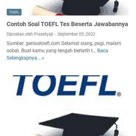
O
s
E
TOEFL
F
Contoh Soal TOEFL Tes Beserta Jawabannya
L
S
Diposkan oleh Prasetyaji
September 05, 2022
t
Sumber: geniustoefl.com Selamat siang, pagi, malam
r
sobat. Buat kamu yang tengah berlatih t…
Baca
C
u
Selengkapnya... »
o
c
n
t
t
u
o
r
h
e
S
G
o
r
a
a
l
t
T
i
O
s