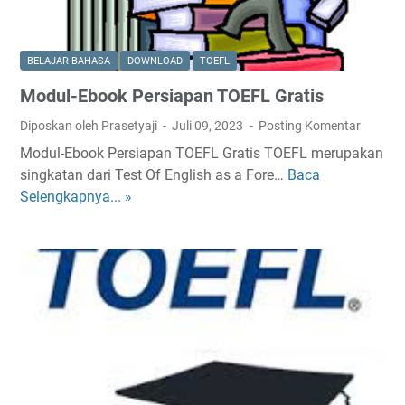
E
F
L
BELAJAR BAHASA
DOWNLOAD
TOEFL
V
Modul-Ebook Persiapan TOEFL Gratis
o
c
Diposkan oleh Prasetyaji
Juli 09, 2023
Posting Komentar
a
Modul-Ebook Persiapan TOEFL Gratis TOEFL merupakan
b
singkatan dari Test Of English as a Fore…
Baca
M
u
Selengkapnya... »
o
l
d
a
u
r
l
i
-
e
E
s
b
P
o
a
o
r
k
t