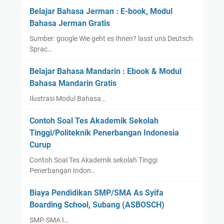
V
n
Belajar Bahasa Jerman : E-book, Modul
o
n
Bahasa Jerman Gratis
c
y
Sumber: google Wie geht es Ihnen? lasst uns Deutsch
a
a
Sprac…
b
u
Belajar Bahasa Mandarin : Ebook & Modul
l
Bahasa Mandarin Gratis
a
Ilustrasi Modul Bahasa…
r
i
Contoh Soal Tes Akademik Sekolah
e
Tinggi/Politeknik Penerbangan Indonesia
s
Curup
P
a
Contoh Soal Tes Akademik sekolah Tinggi
Penerbangan Indon…
r
t
Biaya Pendidikan SMP/SMA As Syifa
3
Boarding School, Subang (ASBOSCH)
SMP-SMA I…