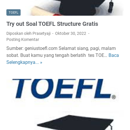
P
I
e
TOEFL
r
Try out Soal TOEFL Structure Gratis
s
i
Diposkan oleh Prasetyaji
Oktober 30, 2022
a
Posting Komentar
p
Sumber: geniustoefl.com Selamat siang, pagi, malam
a
sobat. Buat kamu yang tengah berlatih tes TOE…
Baca
T
n
Selengkapnya... »
r
T
y
O
o
E
u
F
t
L
S
G
o
r
a
a
l
t
T
i