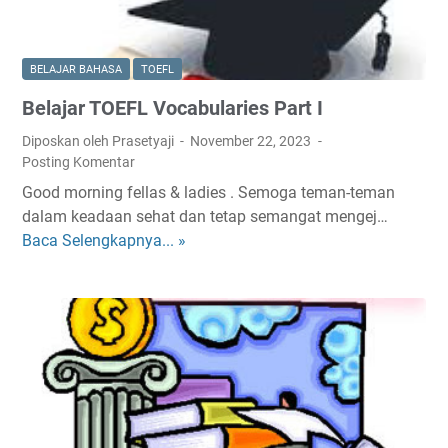
BELAJAR BAHASA
TOEFL
Belajar TOEFL Vocabularies Part I
Diposkan oleh Prasetyaji
November 22, 2023
Posting Komentar
Good morning fellas & ladies . Semoga teman-teman
dalam keadaan sehat dan tetap semangat mengej…
Baca Selengkapnya... »
B
e
l
a
j
a
r
T
O