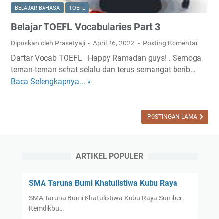
E
BELAJAR BAHASA
TOEFL
F
Belajar TOEFL Vocabularies Part 3
L
T
Diposkan oleh Prasetyaji
April 26, 2022
Posting Komentar
e
Daftar Vocab TOEFL Happy Ramadan guys! . Semoga
s
teman-teman sehat selalu dan terus semangat berib…
B
Baca Selengkapnya... »
B
e
e
s
l
e
a
POSTINGAN LAMA
r
j
t
a
a
r
ARTIKEL POPULER
J
T
a
O
w
SMA Taruna Bumi Khatulistiwa Kubu Raya
E
a
SMA Taruna Bumi Khatulistiwa Kubu Raya Sumber:
F
b
Kemdikbu…
L
a