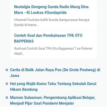
2
Nostalgia Dongeng Sunda Radio Mang Dina
2
Mara - Ki Leuksa #Sundapride
d
i
Channel Youtube Getih Sunda Sampurasun baraya
B
Sunda di mana…
o
Contoh Soal dan Pembahasan TPA OTO
g
BAPPENAS
o
r
Ilustrasi Contoh Soal TPA Oto Bappenas T es Potensi
Akad…
Cerita di Balik Jalan Raya Pos (De Grote Postweg) di
Jawa
Hal yang Wajib Kamu Tahu Tentang Sekolah Darul
Hikam Bandung
Maman Sulaeman: Pengembang Aplikasi Belajar,
Menjadi Pijar Saat Pandemi Menjalar