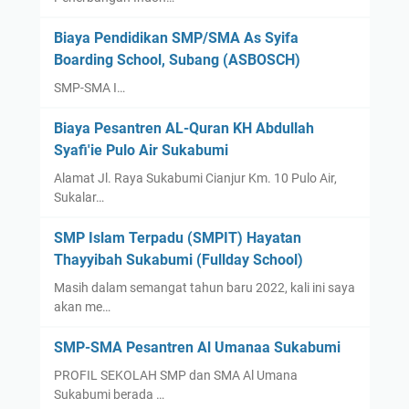
a
s
Biaya Pendidikan SMP/SMA As Syifa
i
Boarding School, Subang (ASBOSCH)
d
a
SMP-SMA I…
n
Biaya Pesantren AL-Quran KH Abdullah
K
Syafi'ie Pulo Air Sukabumi
u
o
Alamat Jl. Raya Sukabumi Cianjur Km. 10 Pulo Air,
t
Sukalar…
a
SMP Islam Terpadu (SMPIT) Hayatan
S
Thayyibah Sukabumi (Fullday School)
N
M
Masih dalam semangat tahun baru 2022, kali ini saya
P
akan me…
T
SMP-SMA Pesantren Al Umanaa Sukabumi
N
2
PROFIL SEKOLAH SMP dan SMA Al Umana
0
Sukabumi berada …