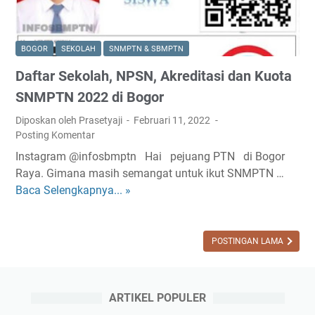
BOGOR
SEKOLAH
SNMPTN & SBMPTN
Daftar Sekolah, NPSN, Akreditasi dan Kuota
SNMPTN 2022 di Bogor
Diposkan oleh Prasetyaji
Februari 11, 2022
Posting Komentar
Instagram @infosbmptn Hai pejuang PTN di Bogor
Raya. Gimana masih semangat untuk ikut SNMPTN …
Baca Selengkapnya... »
D
a
f
t
POSTINGAN LAMA
a
r
S
ARTIKEL POPULER
e