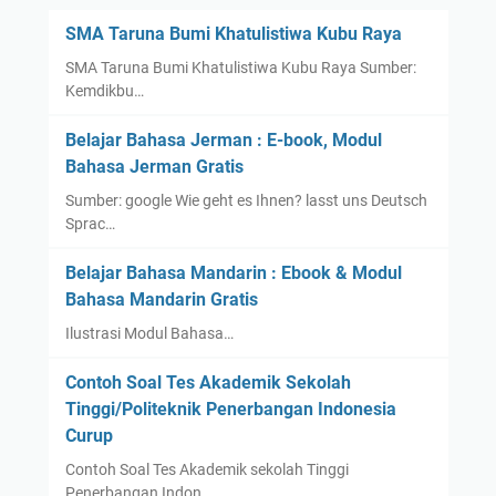
k
SMA Taruna Bumi Khatulistiwa Kubu Raya
o
SMA Taruna Bumi Khatulistiwa Kubu Raya Sumber:
l
Kemdikbu…
a
h
Belajar Bahasa Jerman : E-book, Modul
,
Bahasa Jerman Gratis
N
Sumber: google Wie geht es Ihnen? lasst uns Deutsch
P
Sprac…
S
N
Belajar Bahasa Mandarin : Ebook & Modul
,
Bahasa Mandarin Gratis
A
Ilustrasi Modul Bahasa…
k
r
Contoh Soal Tes Akademik Sekolah
e
Tinggi/Politeknik Penerbangan Indonesia
d
Curup
i
t
Contoh Soal Tes Akademik sekolah Tinggi
Penerbangan Indon…