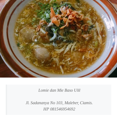
Lomie dan Mie Baso Ulil
Jl. Sadananya No 103, Maleber, Ciamis.
HP 081546954692