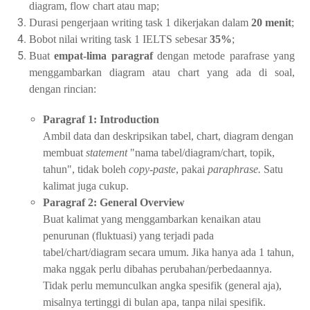
diagram, flow chart atau map;
Durasi pengerjaan writing task 1 dikerjakan dalam
20 menit
;
Bobot nilai writing task 1 IELTS sebesar
35%
;
Buat
empat-lima paragraf
dengan metode parafrase yang
menggambarkan diagram atau chart yang ada di soal,
dengan rincian:
Paragraf 1: Introduction
Ambil data dan deskripsikan tabel, chart, diagram dengan
membuat
statement
"nama tabel/diagram/chart, topik,
tahun", tidak boleh
copy-paste
, pakai
paraphrase.
Satu
kalimat juga cukup.
Paragraf 2: General Overview
Buat kalimat yang menggambarkan kenaikan atau
penurunan (fluktuasi) yang terjadi pada
tabel/chart/diagram secara umum. Jika hanya ada 1 tahun,
maka nggak perlu dibahas perubahan/perbedaannya.
Tidak perlu memunculkan angka spesifik (general aja),
misalnya tertinggi di bulan apa, tanpa nilai spesifik.