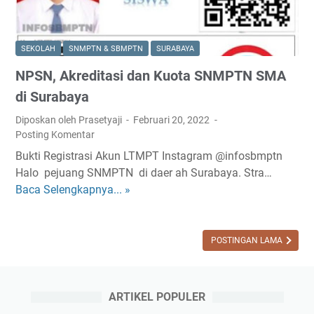
SEKOLAH
SNMPTN & SBMPTN
SURABAYA
NPSN, Akreditasi dan Kuota SNMPTN SMA
di Surabaya
Diposkan oleh Prasetyaji
Februari 20, 2022
Posting Komentar
Bukti Registrasi Akun LTMPT Instagram @infosbmptn
Halo pejuang SNMPTN di daer ah Surabaya. Stra…
Baca Selengkapnya... »
N
P
S
N
POSTINGAN LAMA
,
A
k
ARTIKEL POPULER
r