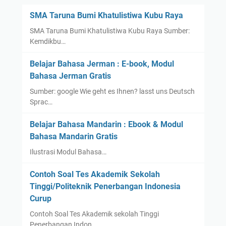
e
SMA Taruna Bumi Khatulistiwa Kubu Raya
d
SMA Taruna Bumi Khatulistiwa Kubu Raya Sumber:
i
Kemdikbu…
t
a
Belajar Bahasa Jerman : E-book, Modul
s
Bahasa Jerman Gratis
i
Sumber: google Wie geht es Ihnen? lasst uns Deutsch
d
Sprac…
a
n
Belajar Bahasa Mandarin : Ebook & Modul
K
Bahasa Mandarin Gratis
u
Ilustrasi Modul Bahasa…
o
t
Contoh Soal Tes Akademik Sekolah
a
Tinggi/Politeknik Penerbangan Indonesia
S
Curup
N
M
Contoh Soal Tes Akademik sekolah Tinggi
Penerbangan Indon…