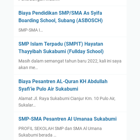
P
T
Biaya Pendidikan SMP/SMA As Syifa
N
Boarding School, Subang (ASBOSCH)
S
M
SMP-SMA I…
A
SMP Islam Terpadu (SMPIT) Hayatan
d
Thayyibah Sukabumi (Fullday School)
i
S
Masih dalam semangat tahun baru 2022, kali ini saya
u
akan me…
r
Biaya Pesantren AL-Quran KH Abdullah
a
Syafi'ie Pulo Air Sukabumi
b
a
Alamat Jl. Raya Sukabumi Cianjur Km. 10 Pulo Air,
y
Sukalar…
a
SMP-SMA Pesantren Al Umanaa Sukabumi
PROFIL SEKOLAH SMP dan SMA Al Umana
Sukabumi berada …