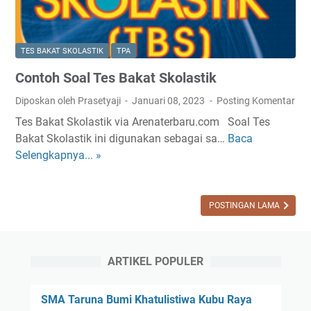
T
a
O
t
B
S
A
TES BAKAT SKOLASTIK
TPA
k
P
Contoh Soal Tes Bakat Skolastik
o
P
l
E
Diposkan oleh Prasetyaji
Januari 08, 2023
Posting Komentar
a
N
Tes Bakat Skolastik via Arenaterbaru.com Soal Tes
s
A
Bakat Skolastik ini digunakan sebagai sa…
Baca
C
t
S
Selengkapnya... »
o
i
n
k
t
S
o
POSTINGAN LAMA
e
h
r
S
i
o
ARTIKEL POPULER
I
a
I
l
SMA Taruna Bumi Khatulistiwa Kubu Raya
T