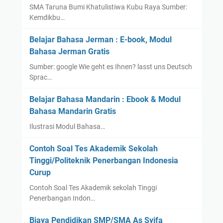
SMA Taruna Bumi Khatulistiwa Kubu Raya Sumber:
e
Kemdikbu…
s
B
Belajar Bahasa Jerman : E-book, Modul
a
Bahasa Jerman Gratis
k
Sumber: google Wie geht es Ihnen? lasst uns Deutsch
a
Sprac…
t
S
Belajar Bahasa Mandarin : Ebook & Modul
k
Bahasa Mandarin Gratis
o
Ilustrasi Modul Bahasa…
l
a
Contoh Soal Tes Akademik Sekolah
s
Tinggi/Politeknik Penerbangan Indonesia
t
Curup
i
k
Contoh Soal Tes Akademik sekolah Tinggi
Penerbangan Indon…
Biaya Pendidikan SMP/SMA As Syifa