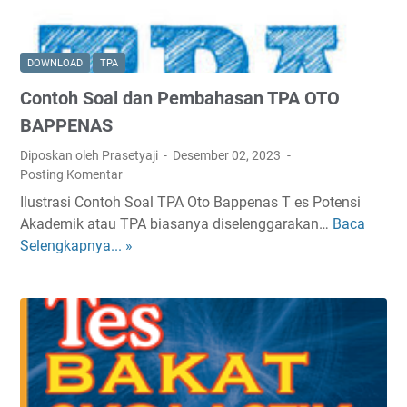
DOWNLOAD
TPA
Contoh Soal dan Pembahasan TPA OTO
BAPPENAS
Diposkan oleh Prasetyaji
Desember 02, 2023
Posting Komentar
Ilustrasi Contoh Soal TPA Oto Bappenas T es Potensi
Akademik atau TPA biasanya diselenggarakan…
Baca
C
Selengkapnya... »
o
n
t
o
h
S
o
a