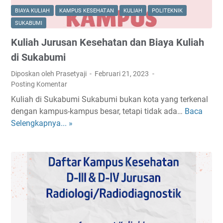
s
BIAYA KULIAH
KAMPUS KESEHATAN
KULIAH
POLITEKNIK
a
SUKABUMI
n
Kuliah Jurusan Kesehatan dan Biaya Kuliah
B
i
di Sukabumi
o
Diposkan oleh Prasetyaji
Februari 21, 2023
m
Posting Komentar
e
Kuliah di Sukabumi Sukabumi bukan kota yang terkenal
d
dengan kampus-kampus besar, tetapi tidak ada…
Baca
K
i
Selengkapnya... »
u
s
l
d
i
i
a
I
h
n
J
d
u
o
r
n
u
e