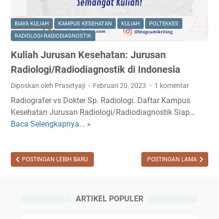
s
s
a
i
BIAYA KULIAH
KAMPUS KESEHATAN
KULIAH
POLTEKKES
n
a
RADIOLOGI-RADIODIAGNOSTIK
K
Kuliah Jurusan Kesehatan: Jurusan
e
s
Radiologi/Radiodiagnostik di Indonesia
e
Diposkan oleh Prasetyaji
Februari 20, 2023
1 komentar
h
Radiografer vs Dokter Sp. Radiologi. Daftar Kampus
a
Kesehatan Jurusan Radiologi/Radiodiagnostik Siap…
t
Baca Selengkapnya... »
K
a
u
n
l
d
i
POSTINGAN LEBIH BARU
POSTINGAN LAMA
a
a
n
h
B
J
i
ARTIKEL POPULER
u
a
r