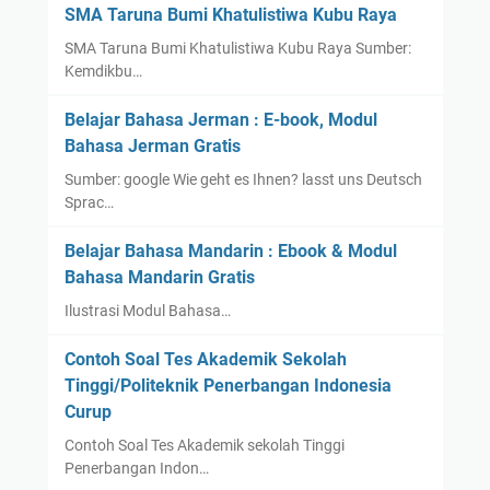
y
SMA Taruna Bumi Khatulistiwa Kubu Raya
u
a
SMA Taruna Bumi Khatulistiwa Kubu Raya Sumber:
s
K
Kemdikbu…
a
u
n
l
Belajar Bahasa Jerman : E-book, Modul
K
i
Bahasa Jerman Gratis
e
a
Sumber: google Wie geht es Ihnen? lasst uns Deutsch
s
h
Sprac…
e
d
h
i
Belajar Bahasa Mandarin : Ebook & Modul
a
S
Bahasa Mandarin Gratis
t
u
Ilustrasi Modul Bahasa…
a
k
n
a
Contoh Soal Tes Akademik Sekolah
:
b
Tinggi/Politeknik Penerbangan Indonesia
J
u
Curup
u
m
r
Contoh Soal Tes Akademik sekolah Tinggi
i
Penerbangan Indon…
u