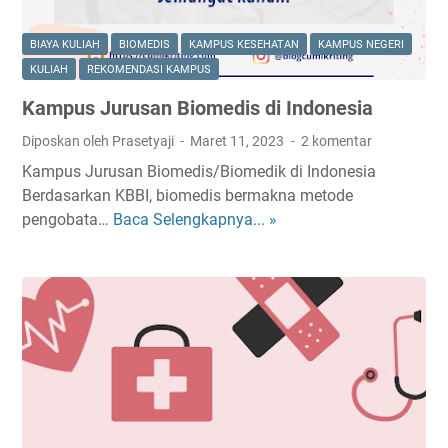
BIAYA KULIAH
BIOMEDIS
KAMPUS KESEHATAN
KAMPUS NEGERI
KULIAH
REKOMENDASI KAMPUS
Kampus Jurusan Biomedis di Indonesia
Diposkan oleh Prasetyaji
Maret 11, 2023
2 komentar
Kampus Jurusan Biomedis/Biomedik di Indonesia
Berdasarkan KBBI, biomedis bermakna metode
pengobata…
Baca Selengkapnya... »
K
a
m
p
u
s
J
u
r
u