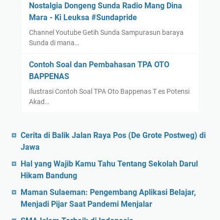
Nostalgia Dongeng Sunda Radio Mang Dina
i
Mara - Ki Leuksa #Sundapride
a
g
Channel Youtube Getih Sunda Sampurasun baraya
n
Sunda di mana…
o
Contoh Soal dan Pembahasan TPA OTO
s
BAPPENAS
t
i
Ilustrasi Contoh Soal TPA Oto Bappenas T es Potensi
k
Akad…
d
i
Cerita di Balik Jalan Raya Pos (De Grote Postweg) di
I
Jawa
n
d
Hal yang Wajib Kamu Tahu Tentang Sekolah Darul
o
Hikam Bandung
n
Maman Sulaeman: Pengembang Aplikasi Belajar,
e
Menjadi Pijar Saat Pandemi Menjalar
s
i