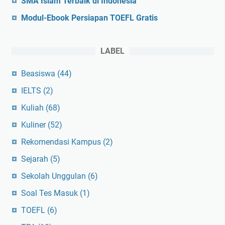
SMA Islam Terbaik di Indonesia
a
Modul-Ebook Persiapan TOEFL Gratis
LABEL
Beasiswa
(44)
IELTS
(2)
Kuliah
(68)
Kuliner
(52)
Rekomendasi Kampus
(2)
Sejarah
(5)
Sekolah Unggulan
(6)
Soal Tes Masuk
(1)
TOEFL
(6)